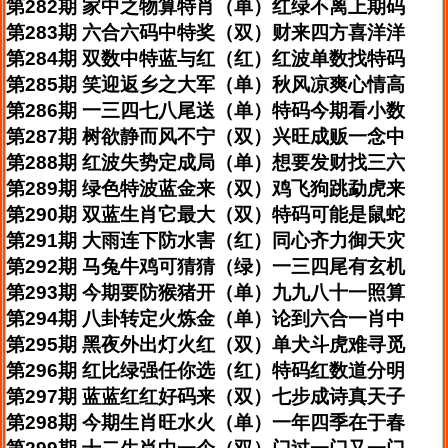
第282期 家中之物算特肖（单）红绿不离上期码
第283期 六合六码中特奖（双）财来四方喜洋洋
第284期 双数中特蓝与红（红）红波单数找特码
第285期 笑迎返乡之大军（单）秋风凉爽心情高
第286期 一三四七八尾送（单）特码今期看小数
第287期 树欲静而风不宁（双）兴旺成贩一念中
第288期 红波失势定成局（单）想要发财找三六
第289期 绿色特波蓝金来（双）鸡飞狗跳勐虎来
第290期 双蓝生肖它最大（双）特码可能是鼠蛇
第291期 大雨连下防水害（红）同心齐力御天灾
第292期 马兔牛鸡可猜猜（绿）一三四尾有玄机
第293期 今期要防猴猪开（单）九九八十一照算
第294期 八卦转定火炼金（单）论到六合一肖中
第295期 黑夜外出灯火红（双）单犬斗虎难寻觅
第296期 红比绿强任你选（红）特码红数道分明
第297期 蓝蓝红红好码来（双）七步成诗真天子
第298期 今期生肖旺水火（单）一年四季在于春