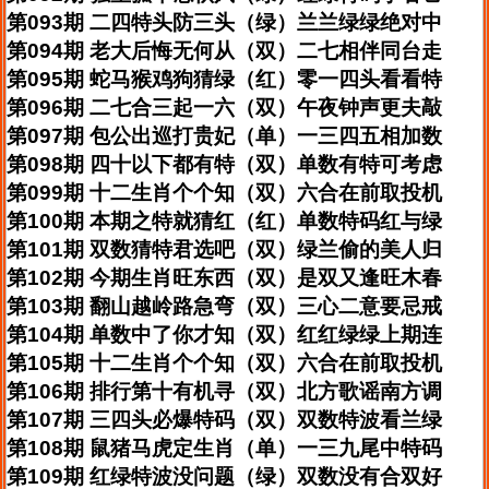
第093期 二四特头防三头（绿）兰兰绿绿绝对中
第094期 老大后悔无何从（双）二七相伴同台走
第095期 蛇马猴鸡狗猜绿（红）零一四头看看特
第096期 二七合三起一六（双）午夜钟声更夫敲
第097期 包公出巡打贵妃（单）一三四五相加数
第098期 四十以下都有特（双）单数有特可考虑
第099期 十二生肖个个知（双）六合在前取投机
第100期 本期之特就猜红（红）单数特码红与绿
第101期 双数猜特君选吧（双）绿兰偷的美人归
第102期 今期生肖旺东西（双）是双又逢旺木春
第103期 翻山越岭路急弯（双）三心二意要忌戒
第104期 单数中了你才知（双）红红绿绿上期连
第105期 十二生肖个个知（双）六合在前取投机
第106期 排行第十有机寻（双）北方歌谣南方调
第107期 三四头必爆特码（双）双数特波看兰绿
第108期 鼠猪马虎定生肖（单）一三九尾中特码
第109期 红绿特波没问题（绿）双数没有合双好