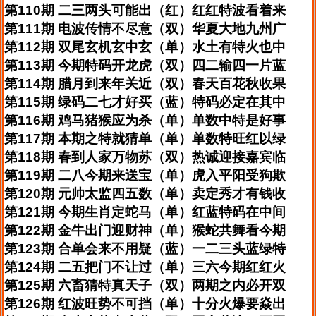
第110期 二三两头可能出（红）红红特波看着来
第111期 电波传情不尽意（双）华夏大地九州广
第112期 双尾玄机玄中玄（单）水土有特火也中
第113期 今期特码开龙虎（双）四二输四一片蓝
第114期 腊月到来年关近（双）春天百花秋收果
第115期 绿码二七才好买（蓝）特码必定在其中
第116期 鸡马猪猴应为杀（单）单数中特是好事
第117期 本期之特就猜单（单）单数特旺红以绿
第118期 春到人家万物苏（双）热诚迎接嘉宾临
第119期 二八今期来送宝（单）虎入平阳受狗欺
第120期 元帅太监四五数（单）卖定秀才有钱收
第121期 今期生肖定蛇马（单）红蓝特码在中间
第122期 金牛出门迎财神（单）猴蛇共舞看今期
第123期 合单会来不用疑（蓝）一二三头蓝绿特
第124期 二五把门不让过（单）三六今期红红火
第125期 六畜猜特真天子（双）两期之内必开双
第126期 红波旺势不可挡（单）十分火爆要焱出