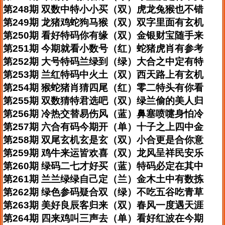
第248期 双数中特小小买（双）虎龙兔猴也不错
第249期 龙猪鸡蛇狗马猴（双）双字里面有玄机
第250期 看好特码你有缘（双）金银财宝随手来
第251期 今期就看小数号（红）蛇猪虎肖有参考
第252期 大号特码兰绿到（绿）大合之中定有特
第253期 兰红特码中火土（双）西天路上有玄机
第254期 猴蛇猪肖猜四尾（红）零二特头有你看
第255期 双数猜特君选吧（双）绿兰偷的美人归
第256期 冷热交替易伤风（蓝）鼻塞喷嚏身怕冷
第257期 六合有码今期开（单）十子之上四中金
第258期 双尾玄机玄是玄（双）小合更是合你意
第259期 鸡牛来运皆欢喜（双）龙风呈祥民安乐
第260期 绿码二七才好买（蓝）特码必定在其中
第261期 兰兰绿绿自己定（兰）金木土中有数拣
第262期 绿色参码疑合双（绿）不吃五谷吃青草
第263期 美好良辰客归来（双）春风一度遇天涯
第264期 四来鸡叫三声去（单）看好红波在今期