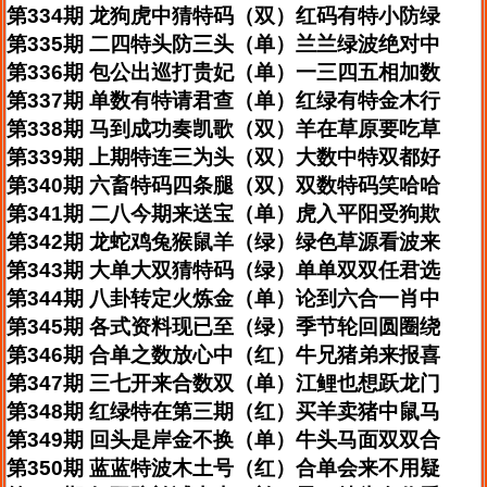
第334期 龙狗虎中猜特码（双）红码有特小防绿
第335期 二四特头防三头（单）兰兰绿波绝对中
第336期 包公出巡打贵妃（单）一三四五相加数
第337期 单数有特请君查（单）红绿有特金木行
第338期 马到成功奏凯歌（双）羊在草原要吃草
第339期 上期特连三为头（双）大数中特双都好
第340期 六畜特码四条腿（双）双数特码笑哈哈
第341期 二八今期来送宝（单）虎入平阳受狗欺
第342期 龙蛇鸡兔猴鼠羊（绿）绿色草源看波来
第343期 大单大双猜特码（绿）单单双双任君选
第344期 八卦转定火炼金（单）论到六合一肖中
第345期 各式资料现已至（绿）季节轮回圆圈绕
第346期 合单之数放心中（红）牛兄猪弟来报喜
第347期 三七开来合数双（单）江鲤也想跃龙门
第348期 红绿特在第三期（红）买羊卖猪中鼠马
第349期 回头是岸金不换（单）牛头马面双双合
第350期 蓝蓝特波木土号（红）合单会来不用疑