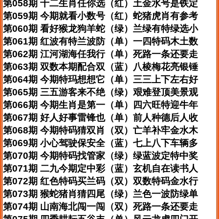
第058期 十二生肖任你选（红）土金水号是铁定
第059期 今期就看小数号（红）蛇猪虎肖有参考
第060期 看好猴龙狗羊蛇（绿）兰绿有特绿选小
第061期 红波有特兰波防（单）一四特码木土数
第062期 江河湖海任我行（单）死路一条还要走
第063期 双数本期配合双（蓝）八棱梅花亮银锤
第064期 今期特玛想想它（单）三三上下左右好
第065期 三五游客来不绝（绿）艰难登顶美景观
第066期 今期生肖是第一（单）四六旺特迎牛年
第067期 好人好事雷锋也（单）前人种德后人收
第068期 今期特码猜双肖（双）亡羊补牢金水木
第069期 小心驾驶保安全（蓝）七上八下车辆多
第070期 今期特码找管家（绿）绿蓝波定特中奖
第071期 二九今期定中彩（蓝）玄机自在读书人
第072期 红色特码买兰码（双）双数特码金水行
第073期 猴蛇猪肖猜四尾（绿）兰色一波防绿单
第074期 山南海北闯一闯（双）死路一条还要走