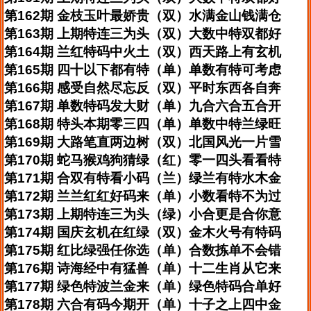
第162期 金枝玉叶最娇贵（双）水满金山钱满仓
第163期 上期特连三为头（双）大数中特双都好
第164期 兰红特码中火土（双）西天路上有玄机
第165期 四十以下都有特（单）单数有特可考虑
第166期 感受自然尽忘反（双）平时东西各自奔
第167期 单数特码发大财（单）九合六合五合开
第168期 特头本期零三四（单）单数中特兰绿旺
第169期 大路笔直两边树（双）北国风光一片雪
第170期 蛇马猴鸡狗猜绿（红）零一四头看看特
第171期 合双有特看小码（兰）绿兰有特水木金
第172期 兰兰红红好码来（单）小数看特不为过
第173期 上期特连三为头（绿）小合更是合你意
第174期 国庆玄机在红绿（双）金木火号有特码
第175期 红比绿强任你选（单）合数拣单不会错
第176期 诗海经中有猛兽（单）十二生肖从它来
第177期 绿色特波兰金来（单）绿色特码合单好
第178期 六合有码今期开（单）十子之上四中金