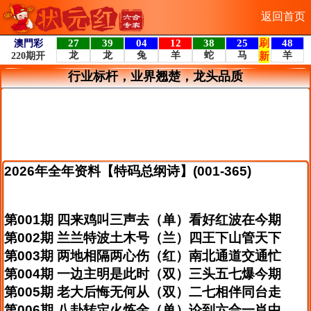
返回首页
行业标杆，业界翘楚，龙头品质
2026年全年资料【特码总纲诗】(001-365)
第001期 四来鸡叫三声去（单）看好红波在今期
第002期 兰兰特波土木号（兰）四王下山管天下
第003期 两地相隔两心伤（红）南北通道交通忙
第004期 一边主明是此时（双）三头五七爆今期
第005期 老大后悔无何从（双）二七相伴同台走
第006期 八卦转定火炼金（单）论到六合一肖中