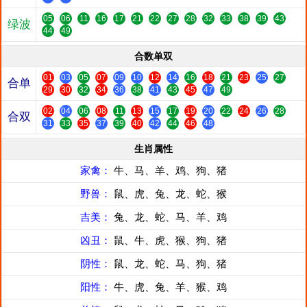
05
06
11
16
17
21
22
27
28
32
33
38
39
43
绿波
44
49
合数单双
01
03
05
07
09
10
12
14
16
18
21
23
25
27
合单
29
30
32
34
36
38
41
43
45
47
49
02
04
06
08
11
13
15
17
19
20
22
24
26
28
合双
31
33
35
37
39
40
42
44
46
48
生肖属性
家禽：
牛、马、羊、鸡、狗、猪
野兽：
鼠、虎、兔、龙、蛇、猴
吉美：
兔、龙、蛇、马、羊、鸡
凶丑：
鼠、牛、虎、猴、狗、猪
阴性：
鼠、龙、蛇、马、狗、猪
阳性：
牛、虎、兔、羊、猴、鸡