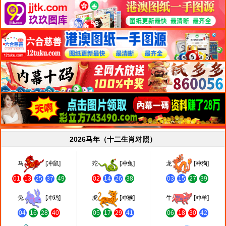
2026马年（十二生肖对照）
马
[冲鼠]
蛇
[冲兔]
龙
[冲狗]
01
13
25
37
49
02
14
26
38
03
15
27
39
兔
[冲鸡]
虎
[冲猴]
牛
[冲羊]
04
16
28
40
05
17
29
41
06
18
30
42