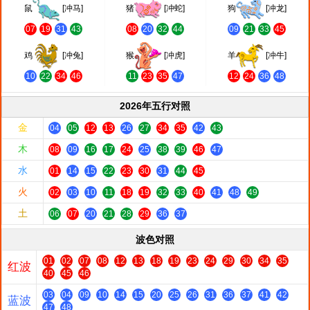
鼠
[冲马]
猪
[冲蛇]
狗
[冲龙]
07
19
31
43
08
20
32
44
09
21
33
45
鸡
[冲兔]
猴
[冲虎]
羊
[冲牛]
10
22
34
46
11
23
35
47
12
24
36
48
2026年五行对照
金
04
05
12
13
26
27
34
35
42
43
木
08
09
16
17
24
25
38
39
46
47
水
01
14
15
22
23
30
31
44
45
火
02
03
10
11
18
19
32
33
40
41
48
49
土
06
07
20
21
28
29
36
37
波色对照
01
02
07
08
12
13
18
19
23
24
29
30
34
35
红波
40
45
46
03
04
09
10
14
15
20
25
26
31
36
37
41
42
蓝波
47
48