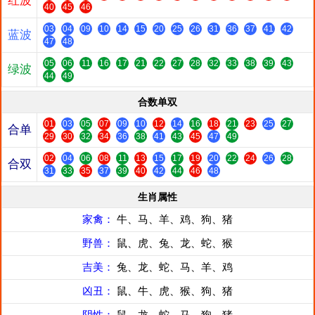
红波
40
45
46
03
04
09
10
14
15
20
25
26
31
36
37
41
42
蓝波
47
48
05
06
11
16
17
21
22
27
28
32
33
38
39
43
绿波
44
49
合数单双
01
03
05
07
09
10
12
14
16
18
21
23
25
27
合单
29
30
32
34
36
38
41
43
45
47
49
02
04
06
08
11
13
15
17
19
20
22
24
26
28
合双
31
33
35
37
39
40
42
44
46
48
生肖属性
家禽：
牛、马、羊、鸡、狗、猪
野兽：
鼠、虎、兔、龙、蛇、猴
吉美：
兔、龙、蛇、马、羊、鸡
凶丑：
鼠、牛、虎、猴、狗、猪
阴性：
鼠、龙、蛇、马、狗、猪