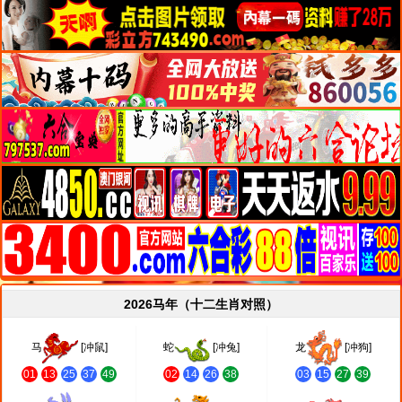
2026马年（十二生肖对照）
马
[冲鼠]
蛇
[冲兔]
龙
[冲狗]
01
13
25
37
49
02
14
26
38
03
15
27
39