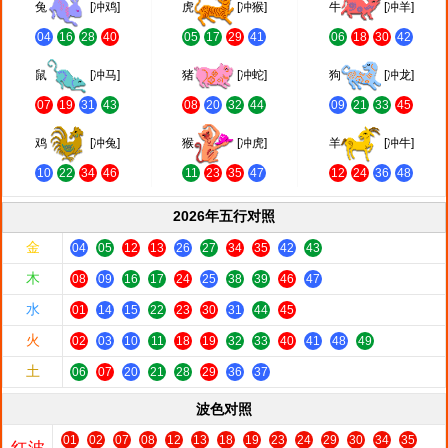
兔
[冲鸡]
虎
[冲猴]
牛
[冲羊]
04
16
28
40
05
17
29
41
06
18
30
42
鼠
[冲马]
猪
[冲蛇]
狗
[冲龙]
07
19
31
43
08
20
32
44
09
21
33
45
鸡
[冲兔]
猴
[冲虎]
羊
[冲牛]
10
22
34
46
11
23
35
47
12
24
36
48
2026年五行对照
金
04
05
12
13
26
27
34
35
42
43
木
08
09
16
17
24
25
38
39
46
47
水
01
14
15
22
23
30
31
44
45
火
02
03
10
11
18
19
32
33
40
41
48
49
土
06
07
20
21
28
29
36
37
波色对照
01
02
07
08
12
13
18
19
23
24
29
30
34
35