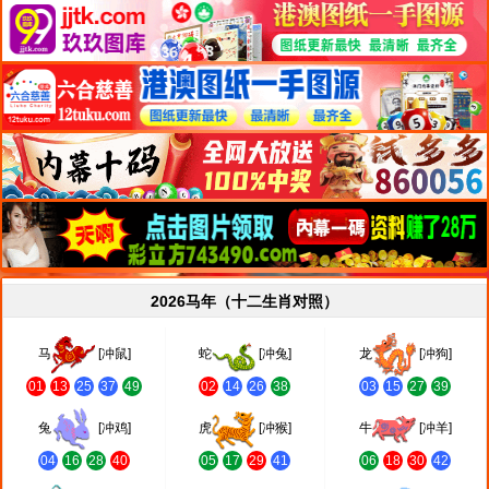
2026马年（十二生肖对照）
马
[冲鼠]
蛇
[冲兔]
龙
[冲狗]
01
13
25
37
49
02
14
26
38
03
15
27
39
兔
[冲鸡]
虎
[冲猴]
牛
[冲羊]
04
16
28
40
05
17
29
41
06
18
30
42