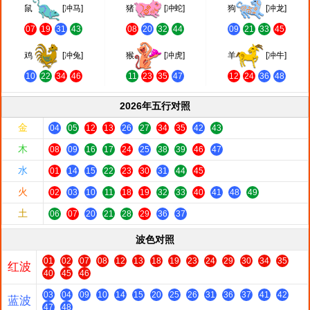
鼠
[冲马]
猪
[冲蛇]
狗
[冲龙]
07
19
31
43
08
20
32
44
09
21
33
45
鸡
[冲兔]
猴
[冲虎]
羊
[冲牛]
10
22
34
46
11
23
35
47
12
24
36
48
2026年五行对照
金
04
05
12
13
26
27
34
35
42
43
木
08
09
16
17
24
25
38
39
46
47
水
01
14
15
22
23
30
31
44
45
火
02
03
10
11
18
19
32
33
40
41
48
49
土
06
07
20
21
28
29
36
37
波色对照
01
02
07
08
12
13
18
19
23
24
29
30
34
35
红波
40
45
46
03
04
09
10
14
15
20
25
26
31
36
37
41
42
蓝波
47
48