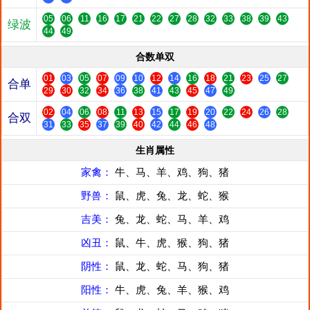
05
06
11
16
17
21
22
27
28
32
33
38
39
43
绿波
44
49
合数单双
01
03
05
07
09
10
12
14
16
18
21
23
25
27
合单
29
30
32
34
36
38
41
43
45
47
49
02
04
06
08
11
13
15
17
19
20
22
24
26
28
合双
31
33
35
37
39
40
42
44
46
48
生肖属性
家禽：
牛、马、羊、鸡、狗、猪
野兽：
鼠、虎、兔、龙、蛇、猴
吉美：
兔、龙、蛇、马、羊、鸡
凶丑：
鼠、牛、虎、猴、狗、猪
阴性：
鼠、龙、蛇、马、狗、猪
阳性：
牛、虎、兔、羊、猴、鸡