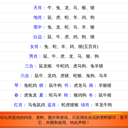
天肖：
牛、兔、龙、马、猴、猪
地肖：
鼠、虎、蛇、羊、鸡、狗
黑中：
兔、龙、蛇、马、羊、猴
白边：
鼠、牛、虎、鸡、狗、猪
女肖：
兔、蛇、羊、鸡、猪(五宫肖)
男肖：
鼠、牛、虎、龙、马、猴、狗
三合：
鼠龙猴、牛蛇鸡、虎马狗、兔羊猪
六合：
鼠牛、龙鸡、虎猪、蛇猴、兔狗、马羊
琴：
兔蛇鸡
棋：
鼠牛狗
书：
虎龙马
画：
羊猴猪
春：
虎兔龙
夏：
蛇马羊
秋：
猴鸡狗
冬：
鼠牛猪
红肖：
马兔鼠鸡
蓝肖：
蛇虎猪猴
绿肖：
羊龙牛狗
论坛所提供的内容、资料、图片和资讯，只应用在合法的资料探讨，暂不
它，外围和使用。特此声明！