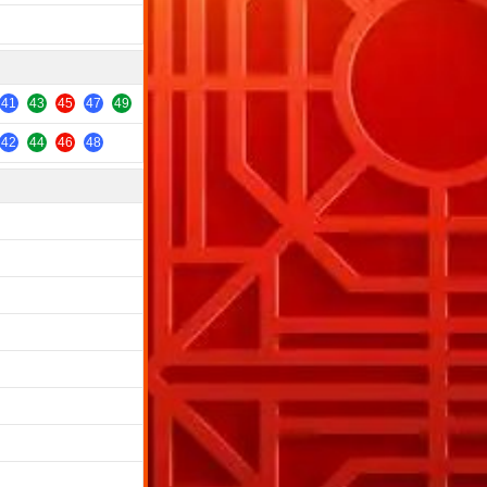
41
43
45
47
49
42
44
46
48