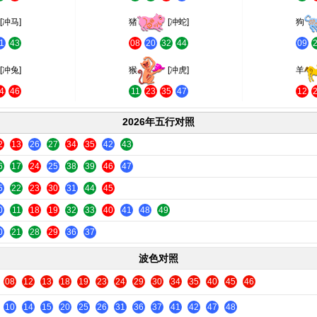
[冲马]
猪
[冲蛇]
狗
1
43
08
20
32
44
09
[冲兔]
猴
[冲虎]
羊
4
46
11
23
35
47
12
2026年五行对照
2
13
26
27
34
35
42
43
6
17
24
25
38
39
46
47
5
22
23
30
31
44
45
0
11
18
19
32
33
40
41
48
49
0
21
28
29
36
37
波色对照
08
12
13
18
19
23
24
29
30
34
35
40
45
46
10
14
15
20
25
26
31
36
37
41
42
47
48