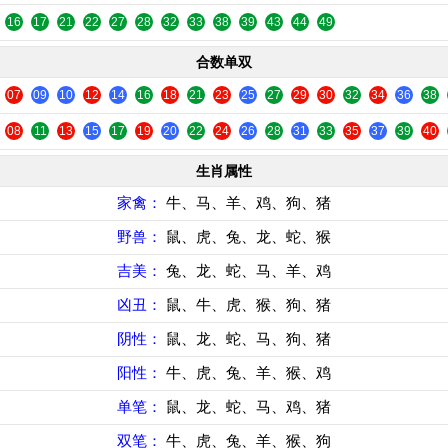
16
17
21
22
27
28
32
33
38
39
43
44
49
合数单双
07
09
10
12
14
16
18
21
23
25
27
29
30
32
34
36
38
08
11
13
15
17
19
20
22
24
26
28
31
33
35
37
39
40
生肖属性
家禽：
牛、马、羊、鸡、狗、猪
野兽：
鼠、虎、兔、龙、蛇、猴
吉美：
兔、龙、蛇、马、羊、鸡
凶丑：
鼠、牛、虎、猴、狗、猪
阴性：
鼠、龙、蛇、马、狗、猪
阳性：
牛、虎、兔、羊、猴、鸡
单笔：
鼠、龙、蛇、马、鸡、猪
双笔：
牛、虎、兔、羊、猴、狗