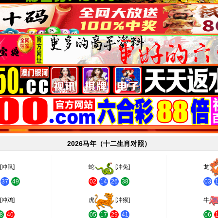
2026马年（十二生肖对照）
[冲鼠]
蛇
[冲兔]
龙
37
49
02
14
26
38
03
[冲鸡]
虎
[冲猴]
牛
8
40
05
17
29
41
06