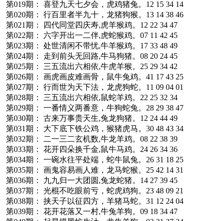
第019期： 喜登九天七夕会，虎鸡猪兔。12 15 34 14
第020期： 行百里者半九十，龙猪狗猴。13 14 38 46
第021期： 四代同堂四庆寿,虎羊猴鸡。12 22 34 47
第022期： 六字开出一二伴,虎蛇猴鸡。07 11 42 45
第023期： 处世清闲不带忧,牛羊猴鸡。17 33 48 49
第024期： 走到前头无回路,牛马狗猪。08 20 24 45
第025期： 三五流出六相依,牛虎羊猴。25 29 34 42
第026期： 画虎画皮难画骨，鼠牛兔鸡。41 17 43 25
第027期： 行而世为天下法，龙虎狗蛇。11 09 04 01
第028期： 三五流出六相依,鼠蛇羊鸡。22 25 32 34
第029期： 一番情义两番意，牛狗蛇兔。28 29 38 47
第030期： 古来万事贵天生,兔龙狗猪。12 24 44 49
第031期： 大下底下铁公鸡，猴猪虎马。30 48 43 34
第032期： 二一三二玄机数,牛龙羊鸡。08 22 38 39
第033期： 花开四朵换千金,鼠牛马鸡。24 26 34 36
第034期： 一碗水往平处端，蛇牛鼠兔。26 31 18 25
第035期： 画鬼容易画人难，龙马蛇猴。25 42 14 31
第036期： 九九归一大团圆,兔龙蛇猪。14 27 39 45
第037期： 光棍不吃眼前亏，蛇虎鸡狗。23 48 09 21
第038期： 挟天子以征四方，羊猪马蛇。31 12 24 04
第039期： 花开花落又一村,牛兔羊狗。09 18 34 47