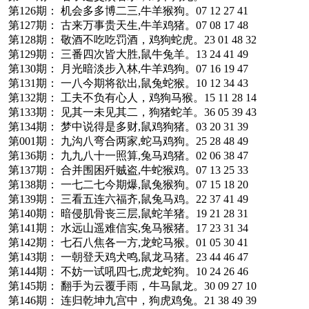
第126期： 机会多多博二三,牛羊猴狗。07 12 27 41
第127期： 古来万事贵天生,牛羊鸡猪。07 08 17 48
第128期： 敬酒不吃吃罚酒，鸡狗蛇虎。23 01 48 32
第129期： 三番四次皆大胜,鼠牛兔羊。13 24 41 49
第130期： 月光暗淡步入林,牛羊鸡狗。07 16 19 47
第131期： 一八今期将欲出,鼠兔蛇猴。10 12 34 43
第132期： 工夫不负有心人，鸡狗马猴。15 11 28 14
第133期： 见其一未见其二，狗猪蛇羊。36 05 39 43
第134期： 梦中说得是多财,鼠鸡狗猪。03 20 31 39
第001期： 九沟八弯合两家,蛇马鸡狗。25 28 48 49
第136期： 九九八十一照算,兔马鸡猪。02 06 38 47
第137期： 合并围困歼贼盗,牛蛇猴鸡。07 13 25 33
第138期： 一七二七今期爆,鼠兔猴狗。07 15 18 20
第139期： 三看五连六福齐,鼠兔马鸡。22 37 41 49
第140期： 暗侵肌骨丧三层,鼠蛇羊猪。19 21 28 31
第141期： 水远山遥难信实,兔马猴猪。17 23 31 34
第142期： 七石八焦各一方,龙蛇马猴。01 05 30 41
第143期： 一朝登天鸡犬鸣,鼠龙马猪。23 44 46 47
第144期： 不妨一试吼四七,虎龙蛇狗。10 24 26 46
第145期： 翻手为云覆手雨，牛马鼠龙。30 09 27 10
第146期： 连归乾坤九宫中，狗虎鸡兔。21 38 49 39