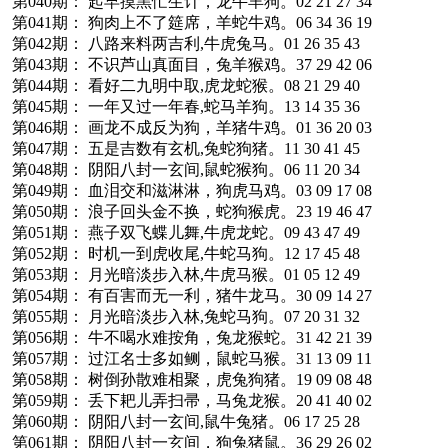
第040期： 起早摸黑忙生计，龙牛羊狗。02 21 27 34
第041期： 狗肉上不了筵席，羊蛇牛鸡。06 34 36 19
第042期： 八路来料两吉利,牛虎兔马。01 26 35 43
第043期： 不识芦山真面目，兔羊猴鸡。37 29 42 06
第044期： 看好二九明中取,虎龙蛇猴。08 21 29 40
第045期： 一年又过一年春,蛇马羊狗。13 14 35 36
第046期： 画龙不成反为狗，羊猪牛鸡。01 36 20 03
第047期： 五是吉数有玄机,兔蛇狗猪。11 30 41 45
第048期： 阴阳八封一玄间,鼠蛇猴狗。06 11 20 34
第049期： 血泪交和滋淋淋，狗虎马鸡。03 09 17 08
第050期： 浪子回头金不换，蛇狗猴虎。23 19 46 47
第051期： 燕子双飞蝶儿舞,牛虎龙蛇。09 43 47 49
第052期： 时机一到虎收尾,牛蛇马狗。12 17 45 48
第053期： 月光暗淡步入林,牛虎马猴。01 05 12 49
第054期： 有百害而无一利，猪牛龙马。30 09 14 27
第055期： 月光暗淡步入林,兔蛇马狗。07 20 31 32
第056期： 牛不喝水难按角，兔龙猴蛇。31 42 21 39
第057期： 过江名士多如鲗，鼠蛇马猴。31 13 09 11
第058期： 树倒孙散难相聚，虎兔狗猪。19 09 08 48
第059期： 丢下耙儿弄扫帚，马兔龙猴。20 41 40 02
第060期： 阴阳八封一玄间,鼠牛兔猪。06 17 25 28
第061期： 阴阳八封一玄间，狗兔猪鼠。36 29 26 02