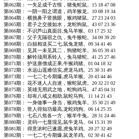
第062期： 一失足成千古恨，猪兔蛇鼠。15 18 47 08
第063期： 一阴一阳之谓道，鸡羊猴龙。10 08 19 34
第064期： 横挑鼻子竖挑眼，猴鸡猪鼠。27 23 24 03
第065期： 君子之交接如水，龙蛇狗鼠。43 07 23 36
第066期： 不识芦山真面目,兔马羊猴。03 17 25 32
第067期： 父子无隔宿之仇，兔牛猴蛇。34 09 39 20
第068期： 白姐相送买二七,鼠兔龙猪。09 34 41 46
第069期： 见其一未见其二，狗猪蛇羊。36 05 39 43
第070期： 解铃须用系铃人，兔马猪蛇。41 25 27 46
第071期： 护送唐僧成正果,牛猴鸡猪。01 04 18 32
第072期： 水远山遥难信实,虎龙马鸡。25 30 31 49
第073期： 一七二七今期爆,虎马羊猴。20 43 44 46
第074期： 花不迷人人自迷，猴蛇鼠虎。20 32 21 02
第075期： 英雄无用武之地，蛇狗鸡马。47 45 04 31
第076期： 却有八戒义相助,鼠蛇马狗。11 14 21 43
第077期： 一身做事一身当，猴鸡兔羊。35 30 21 49
第078期： 世人得知功最高,龙蛇鸡狗。06 14 25 35
第079期： 七石八焦各一方，猴羊牛兔。28 31 24 46
第080期： 灵码一七显现见,鼠牛龙马。04 15 31 39
第081期： 得意浓时已遂愿,虎兔羊鸡。20 27 32 49
第082期： 一七二七今期爆,鼠龙羊鸡。02 30 41 42