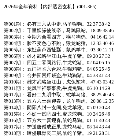
2026年全年资料【内部透密玄机】(001-365)
第001期： 必有三六从中走,马羊猴狗。32 37 38 42
第002期： 千里姻缘使线牵，马鸡鼠蛇。18 09 38 46
第003期： 今期六合看四方，猴马狗鸡。04 16 42 14
第004期： 脸不变色心不跳，猴龙蛇猪。12 33 40 46
第005期： 东扯葫芦西扯瓢，鼠鸡羊牛。03 30 12 11
第006期： 雄才武略坐江山,牛虎羊猪。09 20 27 32
第007期： 四五二零同路行,牛龙蛇猪。02 04 05 15
第008期： 五门福临六合彩,牛猴鸡猪。04 05 25 45
第009期： 合并围困歼贼盗,牛鸡狗猪。04 33 41 43
第010期： 雄才武略坐江山，虎兔蛇狗。47 43 03 42
第011期： 龙凤呈祥事事发,牛虎兔狗。06 10 14 29
第012期： 看好二九明中取，蛇羊马猪。38 25 40 43
第013期： 五方六土喜迎春，龙羊狗虎。20 08 12 35
第014期： 阴阳八封一玄间,兔龙羊猴。05 09 20 43
第015期： 不妨一试吼四七,虎龙蛇狗。10 24 26 46
第016期： 五方六土喜迎春,鼠蛇马狗。01 11 40 43
第017期： 护送唐僧成正果,龙蛇马猪。08 14 43 44
第018期： 暗侵肌骨丧三层,鼠蛇羊猪。19 21 28 31