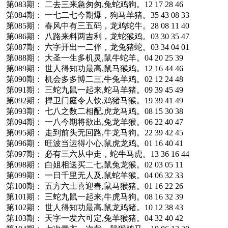
第083期： 二去三来急匆匆,兔蛇鸡狗。12 17 28 46
第084期： 一七二七今期爆，狗马羊猪。35 43 08 33
第085期： 春风中有三五码，龙鸡蛇牛。28 08 11 40
第086期： 八路来料两吉利，龙蛇猴鸡。03 30 35 47
第087期： 六字开出一二伴，龙兔猪蛇。03 34 04 01
第088期： 大圣一生多机灵,鼠牛蛇羊。04 20 25 39
第089期： 世人得知功最高,鼠马猴鸡。12 16 44 46
第090期： 机会多多博二三,牛兔羊鸡。02 12 24 48
第091期： 三蛇九鼠一起来,蛇马羊猪。09 39 45 49
第092期： 捍卫门庭令人钦,鸡猪马猴。19 39 41 49
第093期： 七八之数二相配,虎龙马鸡。08 15 30 38
第094期： 一八今期将欲出,兔龙羊猴。06 22 40 47
第095期： 走到前头无回路,牛龙马狗。22 39 42 45
第096期： 旺波当运得小心,鼠虎龙鸡。01 16 40 41
第097期： 必有三六从中走，蛇牛马虎。13 36 16 44
第098期： 白姐相送买二七,鼠兔龙猴。02 03 05 11
第099期： 一日千里无人及,鼠蛇羊猴。04 06 32 33
第100期： 五方六土喜迎春,鼠马猴猪。01 16 22 26
第101期： 三蛇九鼠一起来,牛虎马狗。08 16 32 39
第102期： 世人得知功最高,鼠龙鸡猪。10 12 38 43
第103期： 天字一发六可定,兔羊猴猪。04 32 40 42