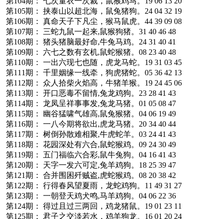
第104期： 七次量衣一次裁，鼠猴鸡马。19 06 13 20
第105期： 挟泰山以超北海，鼠兔猪狗。24 04 32 19
第106期： 真命天子下凡尘，猴马鼠虎。44 39 09 08
第107期： 三蛇九鼠一起来,鼠猴狗猪。31 40 46 48
第108期： 猪头猪脑最好命,牛兔马鸡。24 31 40 41
第109期： 六七之数有玄机,鼠蛇猴猪。08 23 40 48
第110期： 一出六现七也随，虎龙马蛇。19 31 03 45
第111期： 千里姻缘一线牵，狗虎猪蛇。05 36 42 13
第112期： 众人拾柴火焰高，牛猪羊猴。19 24 45 06
第113期： 开口恶毒不留情,兔龙鸡狗。23 28 41 43
第114期： 龙凤呈祥事事发,兔龙马猪。01 05 08 47
第115期： 幽谷猛啸气雄高,鼠兔猴猪。04 06 19 49
第116期： 一八今期将欲出,虎龙马猪。20 34 40 44
第117期： 树倒孙散难相聚,牛虎蛇羊。03 24 41 43
第118期： 花园深处有六合,鼠蛇猴鸡。09 24 30 49
第119期： 五门福临六合彩,鼠牛兔狗。04 16 41 43
第120期： 天字一发六可定,兔羊鸡狗。18 25 39 47
第121期： 合并围困歼贼盗,虎蛇猴鸡。08 20 38 42
第122期： 行得春风望夏雨，龙蛇鸡狗。11 49 31 27
第123期： 一朝登天鸡犬鸣,马羊鸡狗。04 06 22 36
第124期： 得过且过三两回，鸡龙猪鼠。19 01 23 11
第125期： 君子之交淡若水，鸡羊狗龙。16 01 20 24