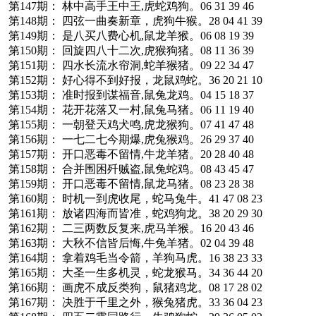
第147期： 林中高手王中王,虎蛇鸡狗。06 31 39 46
第148期： 四弦一曲奏新章，虎狗牛猴。28 04 41 39
第149期： 是八买八费心机,鼠龙羊猴。06 08 19 39
第150期： 回旋四八十二次,虎猴狗猪。08 11 36 39
第151期： 四水长流水帘洞,蛇羊猴猪。09 22 34 47
第152期： 好心得不到好报，龙鼠鸡蛇。36 20 21 10
第153期： 准时报到谋福音,鼠兔龙鸡。04 15 18 37
第154期： 花开花落又一村,鼠兔马猪。06 11 19 40
第155期： 一朝登天鸡犬鸣,虎龙猴狗。07 41 47 48
第156期： 一七二七今期爆,虎兔猴鸡。26 29 37 40
第157期： 开口恶毒不留情,牛龙羊猪。20 28 40 48
第158期： 合并围困歼贼盗,鼠兔蛇鸡。08 43 45 47
第159期： 开口恶毒不留情,鼠龙马猪。08 23 28 38
第160期： 时机一到虎收尾，蛇马兔牛。41 47 08 23
第161期： 放诸四海而皆准，蛇鸡狗龙。38 20 29 30
第162期： 二三两数反复来,虎马羊猴。16 20 43 46
第163期： 大秋不信皆后悔,牛兔羊猪。02 04 39 48
第164期： 拿着鸡毛当令箭，羊狗马虎。16 38 23 33
第165期： 大圣一生多机灵，蛇龙猴马。34 36 44 20
第166期： 画虎不成反类狗，鼠猪鸡龙。08 17 28 02
第167期： 决胜于千里之外，猴兔猪虎。33 36 04 23