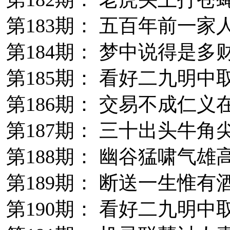
第183期： 五百年前一家人,虎
第184期： 梦中说得是多财,虎
第185期： 看好二九明中取,鼠
第186期： 交易不成仁义在，
第187期： 三十出头牛角尖,虎
第188期： 幽谷猛啸气雄高，
第189期： 断送一生惟有酒，
第190期： 看好二九明中取,龙