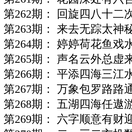
第262期： 回旋四八十二次,兔
第263期： 来去无踪太神秘,兔
第264期： 婷婷荷花鱼戏水，
第265期： 声名云外总虚来,蛇
第266期： 平添四海三江水，
第267期： 万象包罗路路通，
第268期： 五湖四海任遨游,牛
第269期： 六字顺意有财迎，