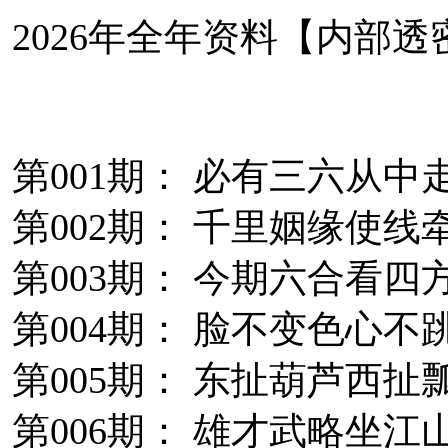
2026年全年资料【内部透密玄
第001期： 必有三六从中走,马
第002期： 千里姻缘使线牵，
第003期： 今期六合看四方，
第004期： 脸不变色心不跳，
第005期： 东扯葫芦西扯瓢，
第006期： 雄才武略坐江山,牛