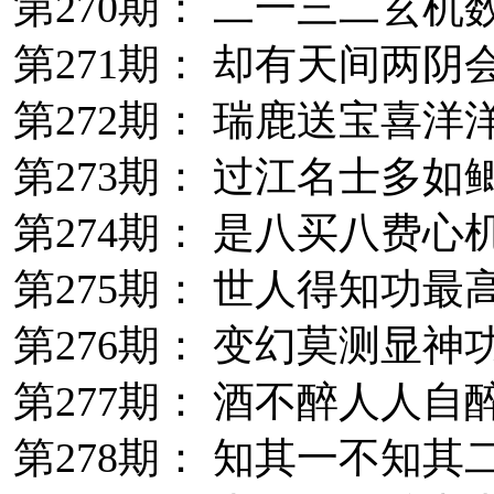
第270期： 二一三二玄机数，
第271期： 却有天间两阴会,虎
第272期： 瑞鹿送宝喜洋洋,虎
第273期： 过江名士多如鲫，
第274期： 是八买八费心机,牛
第275期： 世人得知功最高，
第276期： 变幻莫测显神功，
第277期： 酒不醉人人自醉，
第278期： 知其一不知其二，