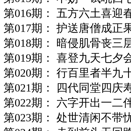
第016期： 五方六土喜迎春,鼠
第017期： 护送唐僧成正果,龙
第018期： 暗侵肌骨丧三层,鼠
第019期： 喜登九天七夕会，
第020期： 行百里者半九十，
第021期： 四代同堂四庆寿,虎
第022期： 六字开出一二伴,虎
第023期： 处世清闲不带忧,牛