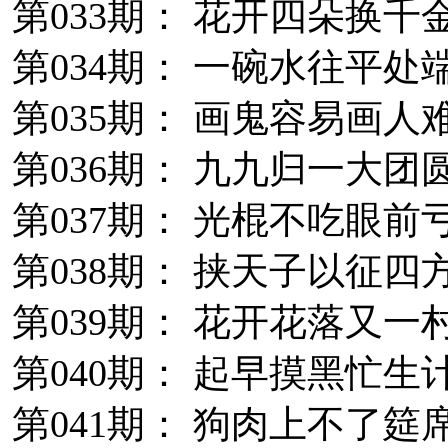
第033期： 花开四朵换千金,鼠
第034期： 一碗水往平处端，
第035期： 画鬼容易画人难，
第036期： 九九归一大团圆,兔
第037期： 光棍不吃眼前亏，
第038期： 挟天子以征四方，
第039期： 花开花落又一村,牛
第040期： 起早摸黑忙生计，
第041期： 狗肉上不了筵席，