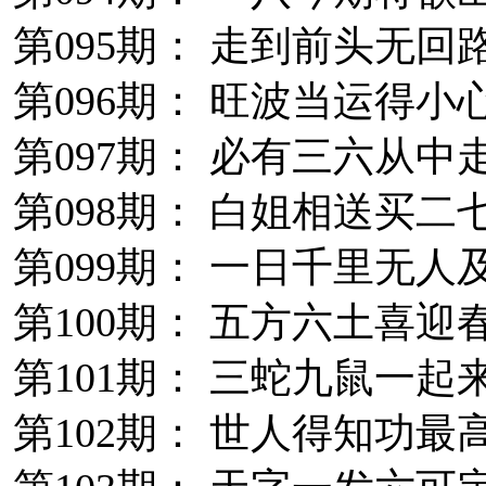
第095期： 走到前头无回路,牛
第096期： 旺波当运得小心,鼠
第097期： 必有三六从中走，
第098期： 白姐相送买二七,鼠
第099期： 一日千里无人及,鼠
第100期： 五方六土喜迎春,鼠
第101期： 三蛇九鼠一起来,牛
第102期： 世人得知功最高,鼠