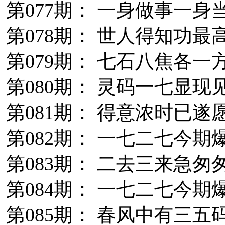
第077期： 一身做事一身当，
第078期： 世人得知功最高,龙
第079期： 七石八焦各一方，
第080期： 灵码一七显现见,鼠
第081期： 得意浓时已遂愿,虎
第082期： 一七二七今期爆,鼠
第083期： 二去三来急匆匆,兔
第084期： 一七二七今期爆，
第085期： 春风中有三五码，