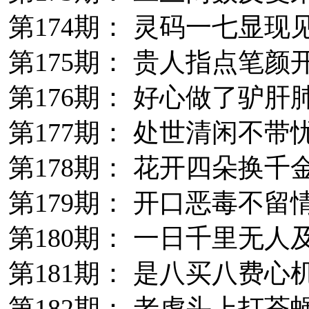
第174期： 灵码一七显现见,牛
第175期： 贵人指点笔颜开，
第176期： 好心做了驴肝肺，
第177期： 处世清闲不带忧,龙
第178期： 花开四朵换千金,鼠
第179期： 开口恶毒不留情,龙
第180期： 一日千里无人及,虎
第181期： 是八买八费心机,鼠
第182期： 老虎头上打苍蝇，