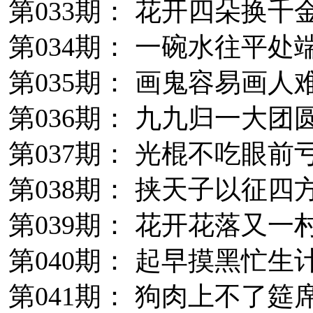
第033期： 花开四朵换千金,鼠
第034期： 一碗水往平处端，
第035期： 画鬼容易画人难，
第036期： 九九归一大团圆,兔
第037期： 光棍不吃眼前亏，
第038期： 挟天子以征四方，
第039期： 花开花落又一村,牛
第040期： 起早摸黑忙生计，
第041期： 狗肉上不了筵席，