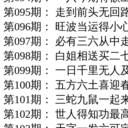
第095期： 走到前头无回路,牛
第096期： 旺波当运得小心,鼠
第097期： 必有三六从中走，
第098期： 白姐相送买二七,鼠
第099期： 一日千里无人及,鼠
第100期： 五方六土喜迎春,鼠
第101期： 三蛇九鼠一起来,牛
第102期： 世人得知功最高,鼠