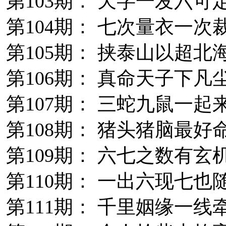
第103期： 天字一发六可定,兔
第104期： 七次量衣一次裁，
第105期： 挟泰山以超北海，
第106期： 真命天子下凡尘，
第107期： 三蛇九鼠一起来,鼠
第108期： 猪头猪脑最好命,牛
第109期： 六七之数有玄机,鼠
第110期： 一出六现七也随，
第111期： 千里姻缘一线牵，