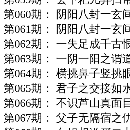
第060期： 阴阳八封一玄间,鼠
第061期： 阴阳八封一玄间，
第062期： 一失足成千古恨，
第063期： 一阴一阳之谓道，
第064期： 横挑鼻子竖挑眼，
第065期： 君子之交接如水，
第066期： 不识芦山真面目,兔
第067期： 父子无隔宿之仇，