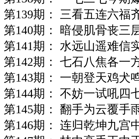
第139期： 三看五连六福齐,鼠
第140期： 暗侵肌骨丧三层,鼠
第141期： 水远山遥难信实,兔
第142期： 七石八焦各一方,龙
第143期： 一朝登天鸡犬鸣,鼠
第144期： 不妨一试吼四七,虎
第145期： 翻手为云覆手雨，
第146期： 连归乾坤九宫中，