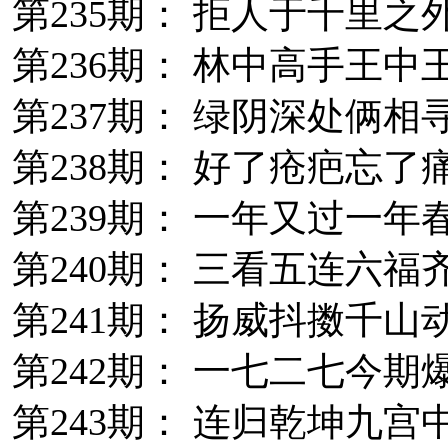
第235期： 拒人于千里之外，
第236期： 林中高手王中王,鼠
第237期： 绿阴深处俩相寻,虎
第238期： 好了疮疤忘了痛，
第239期： 一年又过一年春,虎
第240期： 三看五连六福齐,虎
第241期： 扬威抖擞千山动，
第242期： 一七二七今期爆,鼠
第243期： 连归乾坤九宫中,牛