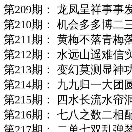
第209期： 龙凤呈祥事事发,鼠
第210期： 机会多多博二三,牛
第211期： 黄梅不落青梅落，
第212期： 水远山遥难信实,虎
第213期： 变幻莫测显神功,牛
第214期： 九九归一大团圆，
第215期： 四水长流水帘洞,牛
第216期： 七八之数二相配，
第217期： 二单七双乱弹琴,鼠