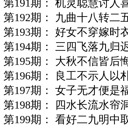
第191期： 机灵聪慧讨人喜，
第192期： 九曲十八转二五，
第193期： 好女不穿嫁时衣，
第194期： 三四飞落九归迟，
第195期： 大秋不信皆后悔，
第196期： 良工不示人以朴，
第197期： 女子无才便是福，
第198期： 四水长流水帘洞，
第199期： 看好二九明中取,鼠