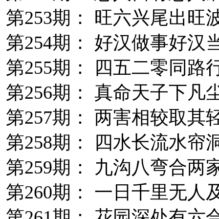
第253期： 旺六兴尾出旺波,鼠
第254期： 好汉做事好汉当，
第255期： 四五二零同路行,龙
第256期： 真命天子下凡尘,兔
第257期： 两害相较取其轻，
第258期： 四水长流水帘洞,牛
第259期： 九沟八弯合两家,鼠
第260期： 一日千里无人及,牛
第261期： 花园深处有六合，