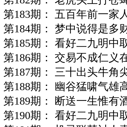
第183期： 五百年前一家人,虎
第184期： 梦中说得是多财,虎
第185期： 看好二九明中取,鼠
第186期： 交易不成仁义在，
第187期： 三十出头牛角尖,虎
第188期： 幽谷猛啸气雄高，
第189期： 断送一生惟有酒，
第190期： 看好二九明中取,龙