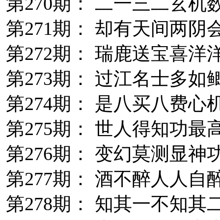
第270期： 二一三二玄机数，
第271期： 却有天间两阴会,虎
第272期： 瑞鹿送宝喜洋洋,虎
第273期： 过江名士多如鲫，
第274期： 是八买八费心机,牛
第275期： 世人得知功最高，
第276期： 变幻莫测显神功，
第277期： 酒不醉人人自醉，
第278期： 知其一不知其二，